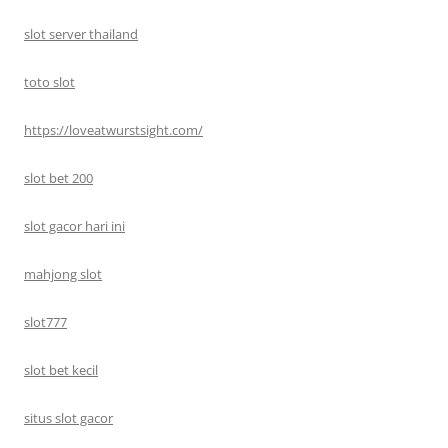
slot server thailand
toto slot
https://loveatwurstsight.com/
slot bet 200
slot gacor hari ini
mahjong slot
slot777
slot bet kecil
situs slot gacor