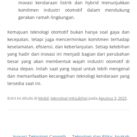
Inovasi kendaraan listrik dan hybrid menunjukkan
komitmen industri otomotif dalam mendukung
gerakan ramah lingkungan.
Kemajuan teknologi otomotif bukan hanya soal gaya dan
kecepatan, tetapi juga mencerminkan komitmen terhadap
keselamatan, efisiensi, dan keberlanjutan. Setiap kelebihan
yang hadir dari inovasi ini menjadi bagian dari perubahan
besar yang akan membentuk wajah industri otomotif di
masa depan. Inilah saat yang tepat untuk lebih mengenal
dan memanfaatkan kecanggihan teknologi kendaraan yang
tersedia saat ini.
Entri ini ditulis di
Mobil
,
teknologi mitsubhisi
pada
Agustus 3, 2025
.
Navigasi
←
Inovasi Teknologi Canggih
Teknologi dan Etika: Apakah