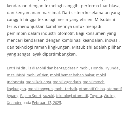
kendaraan dengan teknologi canggih, performa luar biasa,
dan kenyamanan maksimal. Dari sistem keselamatan yang
canggih hingga teknologi mesin yang efisien, Mitsubishi
terus menunjukkan komitmennya untuk menjadi
pemimpin dalam industri otomotif. Bagi konsumen yang
mencari kendaraan dengan kombinasi keandalan, inovasi,
dan teknologi ramah lingkungan, Mitsubishi adalah pilihan
yang sangat layak dipertimbangkan.
Entri ini ditulis di
Mobil
dan ber-tag
desain mobil
,
Honda
,
Hyundai
,
mitsubishi
,
mobil efisien
,
mobil hemat bahan bakar
,
mobil
Indonesia
,
mobil keluarga
,
mobil legendaris
,
mobil ramah
lingkungan
,
mobil tangguh
,
mobil terbaik
,
otomotif China
,
otomotif
Jepang
,
Pajero Sport
,
suzuki
,
teknologi otomotif
,
Toyota
,
Wuling
,
Xpander
pada
Februari 13, 2025
.