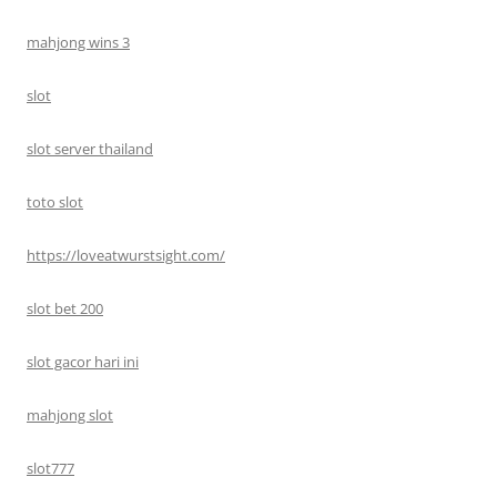
mahjong wins 3
slot
slot server thailand
toto slot
https://loveatwurstsight.com/
slot bet 200
slot gacor hari ini
mahjong slot
slot777