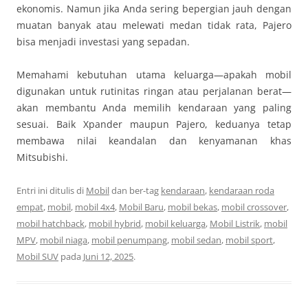
ekonomis. Namun jika Anda sering bepergian jauh dengan
muatan banyak atau melewati medan tidak rata, Pajero
bisa menjadi investasi yang sepadan.
Memahami kebutuhan utama keluarga—apakah mobil
digunakan untuk rutinitas ringan atau perjalanan berat—
akan membantu Anda memilih kendaraan yang paling
sesuai. Baik Xpander maupun Pajero, keduanya tetap
membawa nilai keandalan dan kenyamanan khas
Mitsubishi.
Entri ini ditulis di
Mobil
dan ber-tag
kendaraan
,
kendaraan roda
empat
,
mobil
,
mobil 4x4
,
Mobil Baru
,
mobil bekas
,
mobil crossover
,
mobil hatchback
,
mobil hybrid
,
mobil keluarga
,
Mobil Listrik
,
mobil
MPV
,
mobil niaga
,
mobil penumpang
,
mobil sedan
,
mobil sport
,
Mobil SUV
pada
Juni 12, 2025
.