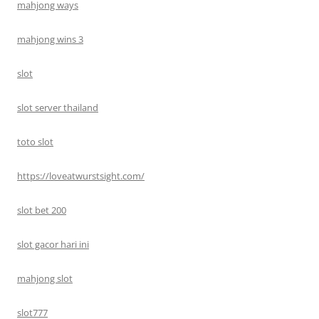
mahjong ways
mahjong wins 3
slot
slot server thailand
toto slot
https://loveatwurstsight.com/
slot bet 200
slot gacor hari ini
mahjong slot
slot777