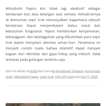
Mitsubishi Pajero kini tidak lagi eksklusif sebagai
kendaraan bos atau kalangan atas semata. Kehadirannya
di komunitas sopir truk menunjukkan bagaimana sebuah
kendaraan dapat menjembatani status sosial dan
kebutuhan fungsional. Pajero memberikan kenyamanan,
kebanggaan, dan ketangguhan yang dibutuhkan para sopir
truk dalam menjalani aktivitas sehari-hari. Fenomena ini
menjadi contoh nyata bahwa otomotif dapat menjadi
bagian dari identitas dan gaya hidup yang inklusif, tidak
terbatas pada golongan tertentu saja.
Entri ini ditulis di
Mobil
dan ber-tag
Kendaraan Tangguh
,
komunitas
sopir
,
Mitsubishi Pajero
,
sopir truk
,
SUV off-road
pada
Juli 17, 2025
.