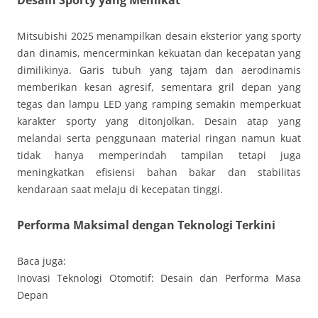
Desain Sporty yang Memikat
Mitsubishi 2025 menampilkan desain eksterior yang sporty
dan dinamis, mencerminkan kekuatan dan kecepatan yang
dimilikinya. Garis tubuh yang tajam dan aerodinamis
memberikan kesan agresif, sementara gril depan yang
tegas dan lampu LED yang ramping semakin memperkuat
karakter sporty yang ditonjolkan. Desain atap yang
melandai serta penggunaan material ringan namun kuat
tidak hanya memperindah tampilan tetapi juga
meningkatkan efisiensi bahan bakar dan stabilitas
kendaraan saat melaju di kecepatan tinggi.
Performa Maksimal dengan Teknologi Terkini
Baca juga:
Inovasi Teknologi Otomotif: Desain dan Performa Masa
Depan