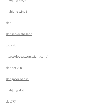
mahjong ways
mahjong wins 3
slot
slot server thailand
toto slot
https://loveatwurstsight.com/
slot bet 200
slot gacor hari ini
mahjong slot
slot777