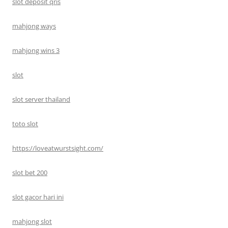
slot deposit qris
mahjong ways
mahjong wins 3
slot
slot server thailand
toto slot
https://loveatwurstsight.com/
slot bet 200
slot gacor hari ini
mahjong slot