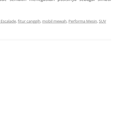
c Escalade
,
fitur canggih
,
mobil mewah
,
Performa Mesin
,
SUV