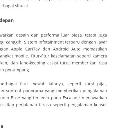
rbagai situasi.
rdepan
warkan desain dan performa luar biasa, tetapi juga
logi canggih. Sistem infotainment terbaru dengan layar
engan Apple CarPlay dan Android Auto memastikan
ngkat mobile. Fitur-fitur keselamatan seperti kamera
akan, dan lane-keeping assist turut memberikan rasa
an penumpang.
erbagai fitur mewah lainnya, seperti kursi pijat,
dan sunroof panorama yang memberikan pengalaman
audio Bose yang tersedia pada Escalade menawarkan
n setiap perjalanan terasa seperti pengalaman konser
ia