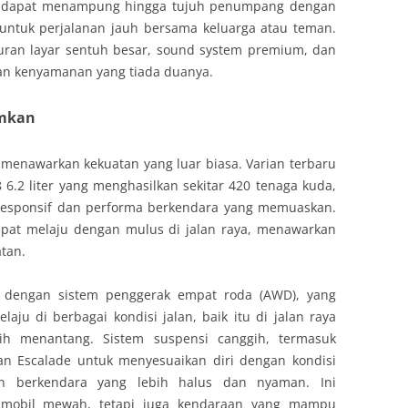
ini dapat menampung hingga tujuh penumpang dengan
untuk perjalanan jauh bersama keluarga atau teman.
iburan layar sentuh besar, sound system premium, dan
an kenyamanan yang tiada duanya.
umkan
e menawarkan kekuatan yang luar biasa. Varian terbaru
6.2 liter yang menghasilkan sekitar 420 tenaga kuda,
 responsif dan performa berkendara yang memuaskan.
apat melaju dengan mulus di jalan raya, menawarkan
tan.
api dengan sistem penggerak empat roda (AWD), yang
aju di berbagai kondisi jalan, baik itu di jalan raya
h menantang. Sistem suspensi canggih, termasuk
an Escalade untuk menyesuaikan diri dengan kondisi
n berkendara yang lebih halus dan nyaman. Ini
 mobil mewah, tetapi juga kendaraan yang mampu