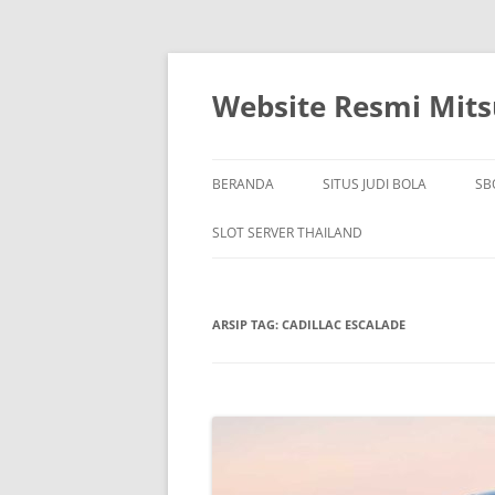
Langsung
ke
isi
Website Resmi Mitsu
BERANDA
SITUS JUDI BOLA
SB
SLOT SERVER THAILAND
ARSIP TAG:
CADILLAC ESCALADE