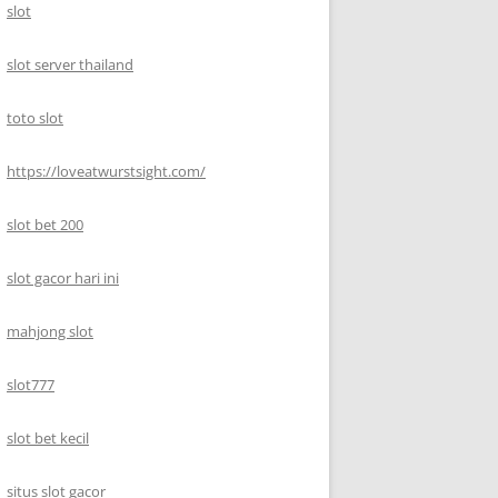
slot
slot server thailand
toto slot
https://loveatwurstsight.com/
slot bet 200
slot gacor hari ini
mahjong slot
slot777
slot bet kecil
situs slot gacor