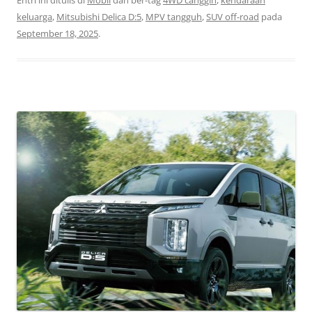
keluarga
,
Mitsubishi Delica D:5
,
MPV tangguh
,
SUV off-road
pada
September 18, 2025
.