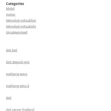
Categories
Mobil
motor
teknologi mitsubhisi
teknologi mitsubishi
Uncategorized
slot bet
slot deposit qris
mahjong ways
mahjong wins 3
slot
slot server thailand