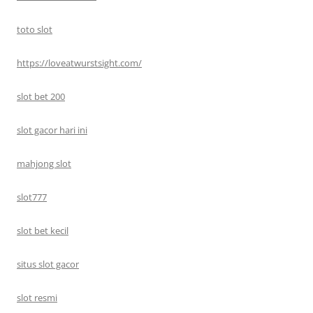
toto slot
https://loveatwurstsight.com/
slot bet 200
slot gacor hari ini
mahjong slot
slot777
slot bet kecil
situs slot gacor
slot resmi