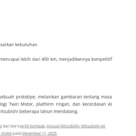
asarkan kebutuhan
mencapai lebih dari 400 km, menjadikannya kompetitif
 sebuah prototipe, melainkan gambaran tentang masa
ologi Twin Motor, platform ringan, dan kecerdasan AI
Mitsubishi beberapa tahun mendatang.
i
dan ber-tag
EV kompak
,
inovasi Mitsubishi
,
Mitsubishi eX
I mobil
pada
Desember 11, 2025
.