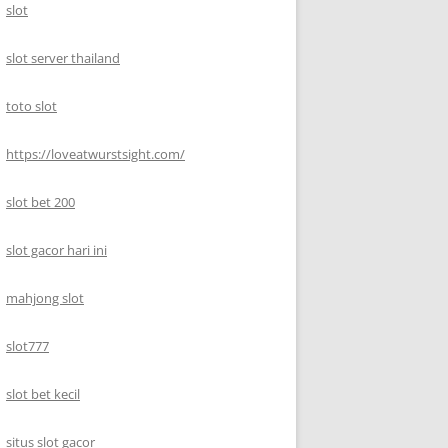
slot
slot server thailand
toto slot
https://loveatwurstsight.com/
slot bet 200
slot gacor hari ini
mahjong slot
slot777
slot bet kecil
situs slot gacor