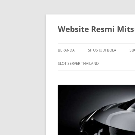
Langsung
ke
isi
Website Resmi Mitsu
BERANDA
SITUS JUDI BOLA
SB
SLOT SERVER THAILAND