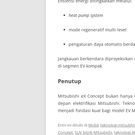
Efisiensi energi ditingkatkan melalui:
heat pump system
mode regeneratif multi-level
pengaturan daya otomatis berd
Jangkauan berkendara diproyeksikan 
di segmen EV kompak.
Penutup
Mitsubishi eX Concept bukan hanya
depan elektrifikasi Mitsubishi. Tekn
menjadi fondasi kuat bagi model EV 
Entri ini ditulis di
Mobil
,
teknologi mitsubhis
Concept
,
SUV listrik Mitsubishi
,
teknologi A