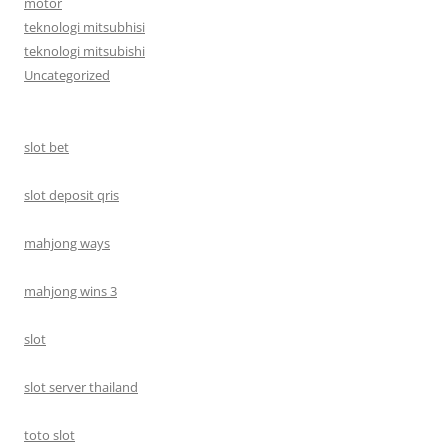
motor
teknologi mitsubhisi
teknologi mitsubishi
Uncategorized
slot bet
slot deposit qris
mahjong ways
mahjong wins 3
slot
slot server thailand
toto slot