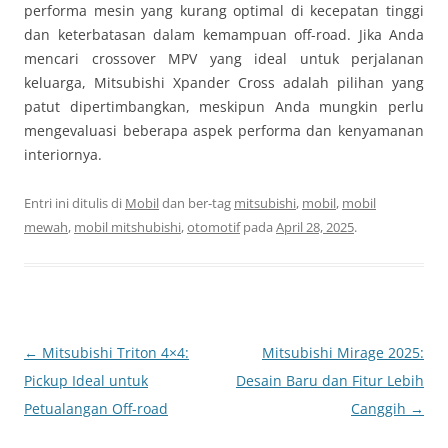
performa mesin yang kurang optimal di kecepatan tinggi
dan keterbatasan dalam kemampuan off-road. Jika Anda
mencari crossover MPV yang ideal untuk perjalanan
keluarga, Mitsubishi Xpander Cross adalah pilihan yang
patut dipertimbangkan, meskipun Anda mungkin perlu
mengevaluasi beberapa aspek performa dan kenyamanan
interiornya.
Entri ini ditulis di
Mobil
dan ber-tag
mitsubishi
,
mobil
,
mobil
mewah
,
mobil mitshubishi
,
otomotif
pada
April 28, 2025
.
Navigasi
←
Mitsubishi Triton 4×4:
Mitsubishi Mirage 2025:
Tulisan
Pickup Ideal untuk
Desain Baru dan Fitur Lebih
Petualangan Off-road
Canggih
→